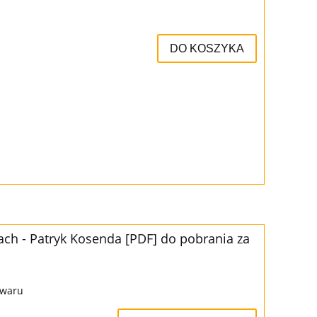
DO KOSZYKA
ch - Patryk Kosenda [PDF] do pobrania za
owaru