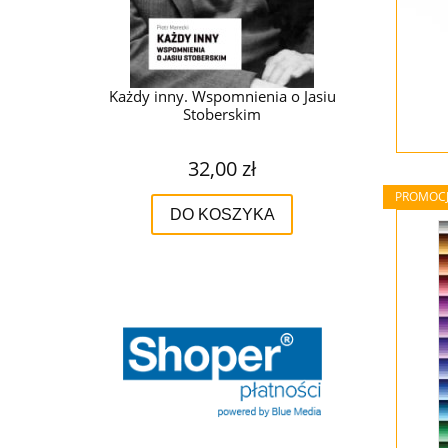
e boli
Każdy inny. Wspomnienia o Jasiu
Rimini Proto
Stoberskim
32,00 zł
zł
PROMOC
DO KOSZYKA