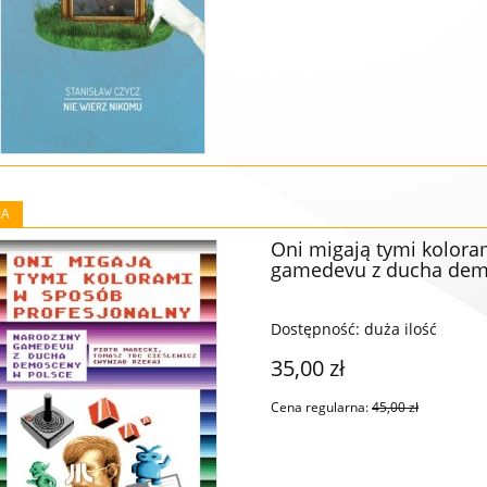
koll. Na tropie codzienności
59,00 zł
JA
DO KOSZYKA
Oni migają tymi kolora
gamedevu z ducha dem
Dostępność:
duża ilość
35,00 zł
Cena regularna:
45,00 zł