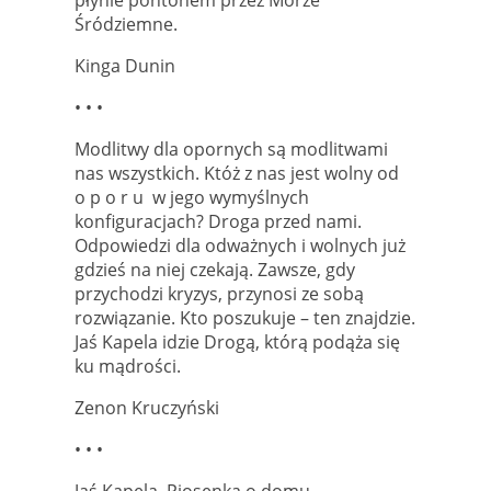
płynie pontonem przez Morze
Śródziemne.
Kinga Dunin
• • •
Modlitwy dla opornych są modlitwami
nas wszystkich. Któż z nas jest wolny od
o p o r u w jego wymyślnych
konfiguracjach? Droga przed nami.
Odpowiedzi dla odważnych i wolnych już
gdzieś na niej czekają. Zawsze, gdy
przychodzi kryzys, przynosi ze sobą
rozwiązanie. Kto poszukuje – ten znajdzie.
Jaś Kapela idzie Drogą, którą podąża się
ku mądrości.
Zenon Kruczyński
• • •