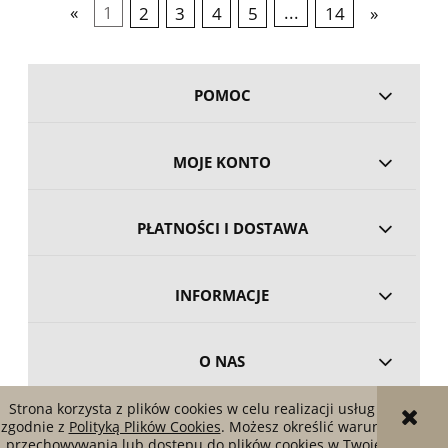
«
1
2
3
4
5
...
14
»
POMOC
MOJE KONTO
PŁATNOŚCI I DOSTAWA
INFORMACJE
O NAS
Strona korzysta z plików cookies w celu realizacji usług i
zgodnie z
Polityką Plików Cookies
. Możesz określić warunki
POKAŻ PEŁNĄ WERSJĘ STRONY
przechowywania lub dostępu do plików cookies w Twojej