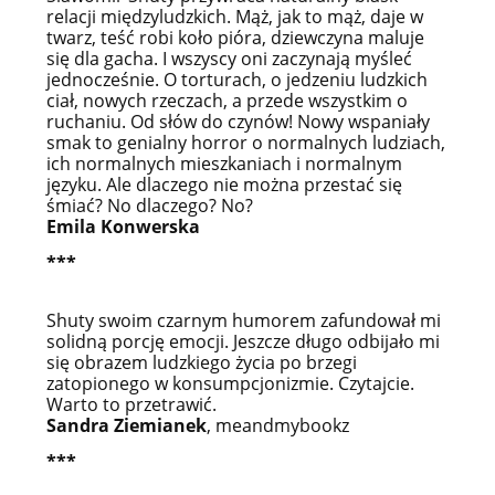
relacji międzyludzkich. Mąż, jak to mąż, daje w
twarz, teść robi koło pióra, dziewczyna maluje
się dla gacha. I wszyscy oni zaczynają myśleć
jednocześnie. O torturach, o jedzeniu ludzkich
ciał, nowych rzeczach, a przede wszystkim o
ruchaniu. Od słów do czynów! Nowy wspaniały
smak to genialny horror o normalnych ludziach,
ich normalnych mieszkaniach i normalnym
języku. Ale dlaczego nie można przestać się
śmiać? No dlaczego? No?
Emila Konwerska
***
Shuty swoim czarnym humorem zafundował mi
solidną porcję emocji. Jeszcze długo odbijało mi
się obrazem ludzkiego życia po brzegi
zatopionego w konsumpcjonizmie. Czytajcie.
Warto to przetrawić.
Sandra Ziemianek
, meandmybookz
***