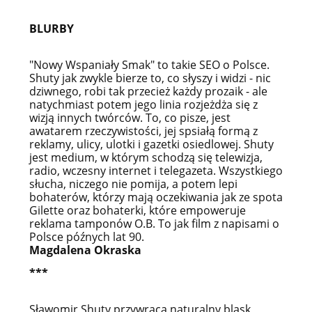
BLURBY
"Nowy Wspaniały Smak" to takie SEO o Polsce.
Shuty jak zwykle bierze to, co słyszy i widzi - nic
dziwnego, robi tak przecież każdy prozaik - ale
natychmiast potem jego linia rozjeżdża się z
wizją innych twórców. To, co pisze, jest
awatarem rzeczywistości, jej spsiałą formą z
reklamy, ulicy, ulotki i gazetki osiedlowej. Shuty
jest medium, w którym schodzą się telewizja,
radio, wczesny internet i telegazeta. Wszystkiego
słucha, niczego nie pomija, a potem lepi
bohaterów, którzy mają oczekiwania jak ze spota
Gilette oraz bohaterki, które empoweruje
reklama tamponów O.B. To jak film z napisami o
Polsce późnych lat 90.
Magdalena Okraska
***
Sławomir Shuty przywraca naturalny blask