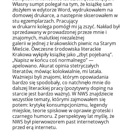
Własny sumpt polegał na tym, że książkę sam
złożyłem w edytorze Word, wydrukowałem na
domowej drukarce, a następnie skserowałem w
stu egzemplarzach. Pracujący
w drukarni kolega pomógł mi ją zszyć. Nakład był
sprzedawany w prowadzonej przeze mnie i
znajomych, malutkiej niezależnej
galerii w jednej z krakowskich piwnic na Starym
Mieście. Ówczesne środowiska literackie
Krakowa wykpiły książkę jako „zbyt pojebaną”.
„Napisz w końcu coś normalnego” —
apelowano. Akurat opinia stetryczałych
literatów, mówiąc kolokwialnie, mi latała.
Ważniejsi byli znajomi, którym opowiadania
bardzo się spodobały, co natchnęło mnie do
dalszej literackiej pracy (pozytywny doping na
starcie jest bardzo ważny). W NWS znajdziecie
wszystkie tematy, którymi zajmowałem się
potem: krytykę konsumpcjonizmu, legendy
miejskie, teorie spiskowe w oprawie groteski i
czarnego humoru. Z perspektywy lat myślę, że
NWS był pierwowzorem past internetowych
przed erą internetu.