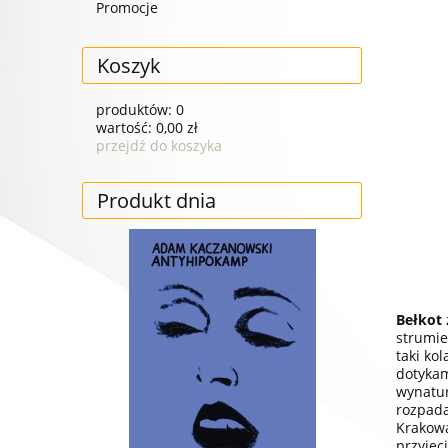
Promocje
Koszyk
produktów:
0
wartość:
0,00 zł
przejdź do koszyka
Produkt dnia
Bełkot
strumie
taki ko
dotykam
wynatur
rozpada
Krakowa
przyjęci