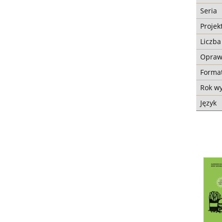
Seria
Projek
Liczba
Opra
Forma
Rok w
Język