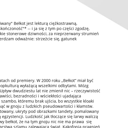
wany" Bełkot jest lekturą ciężkostrawną,
kończoność"* -- i ja się z tym po części zgodzę,
ystkie stonerowe dziwności, za nieprzerwany strumień
ierdzam odważnie: strzeżcie się, gatunek
atach od premiery. W 2000 roku „Bełkot” miał być
 popkulturą wyłażącą wszelkimi odbytami. Mózg
Upływ dwudziestu lat nie zmienił nic – rzeczywistość
nawiści, bezradności i wściekłości ujadająca
zambo, któremu brak ujścia, bo wszystkie kloaki
nąć w gnoju z ludzkich pseudowartości i kłamstw.
etowany, ukryty pod obrazkami tandety, pomalowany
egzystencji. Ludzkość jak tłoczące się larwy walczą
wy bełkot, że na tym gnoju nic nie ma prawa się
 warstwa szlamu zalewająca świat. Kakofonia pragnień