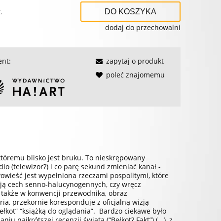
.
DO KOSZYKA
dodaj do przechowalni
ent:
zapytaj o produkt
poleć znajomemu
któremu blisko jest bruku. To nieskrępowany
io (telewizor?) i co parę sekund zmieniać kanał -
Powieść jest wypełniona rzeczami pospolitymi, które
ają cech senno-halucynogennych, czy wręcz
t także w konwencji przewodnika, obraz
ia, przekornie koresponduje z oficjalną wizją
Bełkot” “książką do oglądania”. Bardzo ciekawe było
u najkrótszej recenzji świata (“Bełkot? Fakt”) (...), z