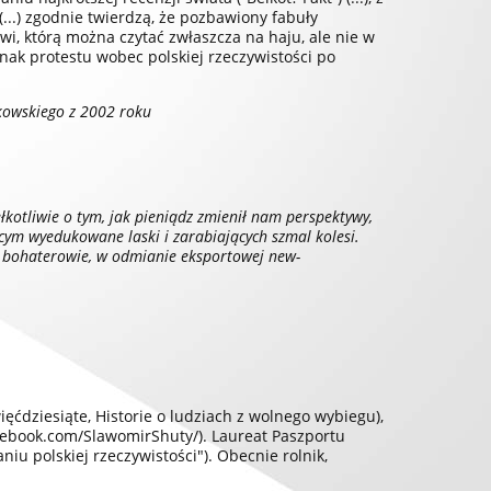
(...) zgodnie twierdzą, że pozbawiony fabuły
owi, którą można czytać zwłaszcza na haju, ale nie w
nak protestu wobec polskiej rzeczywistości po
tkowskiego z 2002 roku
ełkotliwie o tym, jak pieniądz zmienił nam perspektywy,
wiącym wyedukowane laski i zarabiających szmal kolesi.
 bohaterowie, w odmianie eksportowej new-
ięćdziesiąte, Historie o ludziach z wolnego wybiegu),
cebook.com/SlawomirShuty/
). Laureat Paszportu
aniu polskiej rzeczywistości"). Obecnie rolnik,