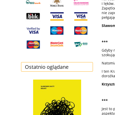
i lęków
Zapętlo
nie zap
pełgają
Sławom
***
Gdyby r
szokują
Natomia
Ostatnio oglądane
I ten K
dorożka
Krzyszt
***
Jest to
aspekty