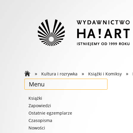
»
»
»
Kultura i rozrywka
Książki i Komiksy
Menu
Książki
Zapowiedzi
Ostatnie egzemplarze
Czasopisma
Nowości