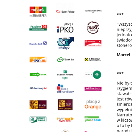
***
"Wszysc
nieprzy
jednak 
świadom
stonero
Marcel
***
Nie był
rzygiem
stawał 
jest ró
śmierdz
wypełni
Narrato
w kiczo
o to by
narodzi