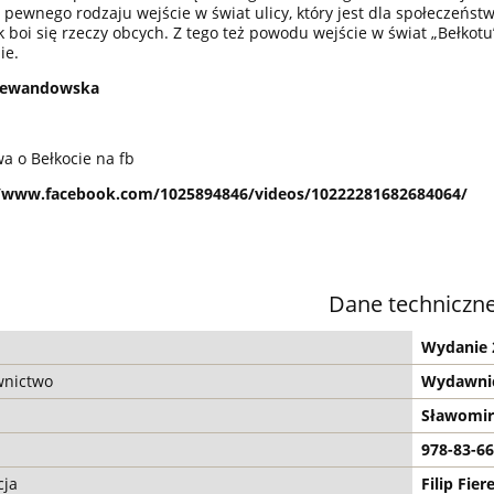
 pewnego rodzaju wejście w świat ulicy, który jest dla społeczeńs
k boi się rzeczy obcych. Z tego też powodu wejście w świat „Bełkot
ie.
Lewandowska
 o Bełkocie na fb
//www.facebook.com/1025894846/videos/10222281682684064/
Dane techniczn
Wydanie 
nictwo
Wydawnic
Sławomir
978-83-66
cja
Filip Fier