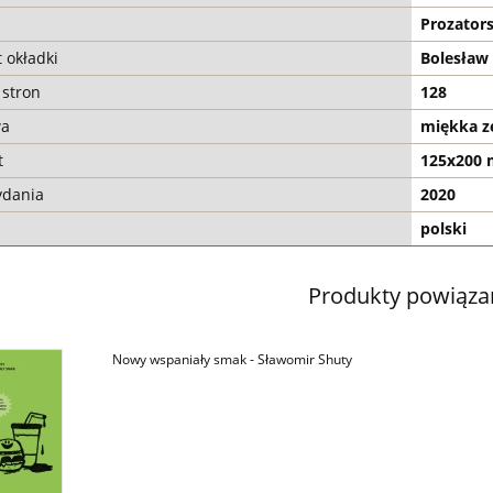
Prozators
t okładki
Bolesław
 stron
128
wa
miękka z
t
125x200
ydania
2020
polski
Produkty powiąza
Nowy wspaniały smak - Sławomir Shuty