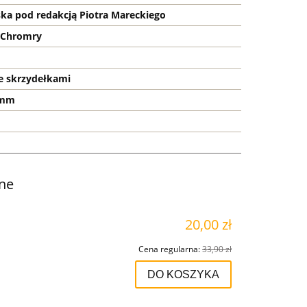
ka pod redakcją Piotra Mareckiego
 Chromry
e skrzydełkami
 mm
ne
20,00 zł
Cena regularna:
33,90 zł
DO KOSZYKA