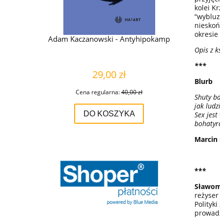
kolei K
“wybluz
nieskoń
okresie
huty
Adam Kaczanowski - Antyhipokamp
M
Opis z k
***
29,00 zł
Blurb
zł
Cena regularna:
40,00 zł
Shuty ba
jak ludz
DO KOSZYKA
Sex jes
bohatyr
Marcin 
***
Sławom
reżyser
Polityki
prowadz