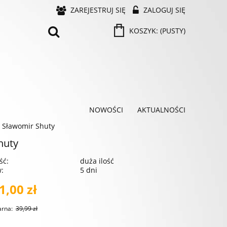
ZAREJESTRUJ SIĘ
ZALOGUJ SIĘ
KOSZYK:
(PUSTY)
NOWOŚCI
AKTUALNOŚCI
- Sławomir Shuty
huty
ść:
duża ilość
w:
5 dni
1,00 zł
arna:
39,99 zł