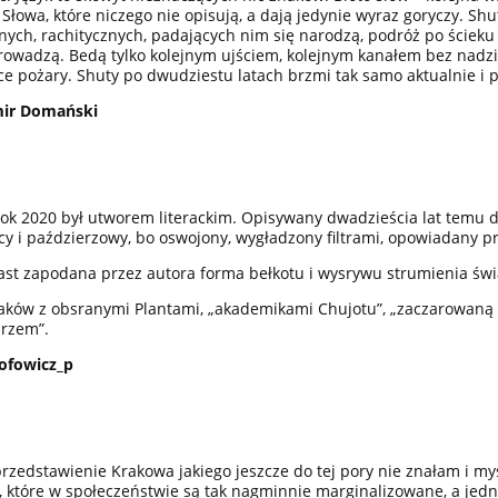
. Słowa, które niczego nie opisują, a dają jedynie wyraz goryczy. Shu
nych, rachitycznych, padających nim się narodzą, podróż po ścieku s
rowadzą. Bedą tylko kolejnym ujściem, kolejnym kanałem bez nadziei
ce pożary. Shuty po dwudziestu latach brzmi tak samo aktualnie i 
ir Domański
ok 2020 był utworem literackim. Opisywany dwadzieścia lat temu dz
cy i paździerzowy, bo oswojony, wygładzony filtrami, opowiadany p
st zapodana przez autora forma bełkotu i wysrywu strumienia świ
raków z obsranymi Plantami, „akademikami Chujotu”, „zaczarowan
rzem”.
ofowicz_p
 przedstawienie Krakowa jakiego jeszcze do tej pory nie znałam i m
, które w społeczeństwie są tak nagminnie marginalizowane, a jedn