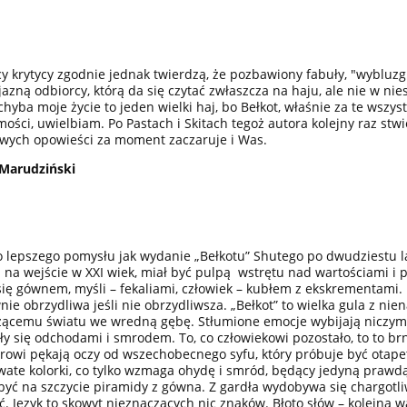
y krytycy zgodnie jednak twierdzą, że pozbawiony fabuły, "wybluzgi
jazną odbiorcy, którą da się czytać zwłaszcza na haju, ale nie w nies
chyba moje życie to jeden wielki haj, bo Bełkot, właśnie za te wsz
ości, uwielbiam. Po Pastach i Skitach tegoż autora kolejny raz stw
wych opowieści za moment zaczaruje i Was.
 Marudziński
o lepszego pomysłu jak wydanie „Bełkotu” Shutego po dwudziestu l
 na wejście w XXI wiek, miał być pulpą wstrętu nad wartościami i
się gównem, myśli – fekaliami, człowiek – kubłem z ekskrementami. 
wnie obrzydliwa jeśli nie obrzydliwsza. „Bełkot” to wielka gula z nie
ącemu światu we wredną gębę. Stłumione emocje wybijają niczym s
ły się odchodami i smrodem. To, co człowiekowi pozostało, to to br
rowi pękają oczy od wszechobecnego syfu, który próbuje być otap
wate kolorki, co tylko wzmaga ohydę i smród, będący jedyną prawdą 
 być na szczycie piramidy z gówna. Z gardła wydobywa się chargotli
ć. Język to skowyt nieznaczących nic znaków. Błoto słów – kolejna