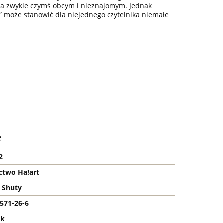
twa zwykle czymś obcym i nieznajomym. Jednak
u” może stanowić dla niejednego czytelnika niemałe
e
2
two Ha!art
 Shuty
571-26-6
ek