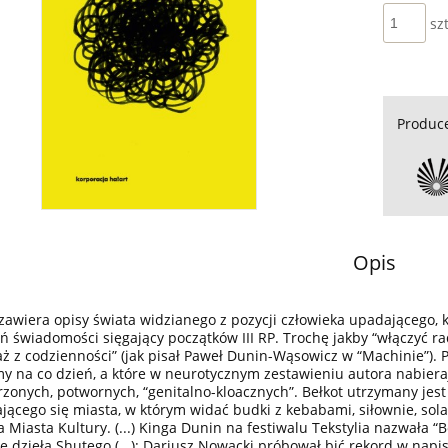
szt
Produc
Opis
zawiera opisy świata widzianego z pozycji człowieka upadającego, 
ń świadomości sięgający początków III RP. Trochę jakby “włączyć rad
laż z codzienności” (jak pisał Paweł Dunin-Wąsowicz w “Machinie”). 
y na co dzień, a które w neurotycznym zestawieniu autora nabier
zonych, potwornych, “genitalno-kloacznych”. Bełkot utrzymany jes
jącego się miasta, w którym widać budki z kebabami, siłownie, solar
 Miasta Kultury. (...) Kinga Dunin na festiwalu Tekstylia nazwała “
e dzieła Shutego (...): Dariusz Nowacki próbował bić rekord w napisani