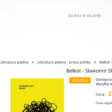
»
»
Literatura piękna
Literatura piękna - proza polska
Bełkot 
Bełkot - Sławomir S
Dostępno
PROMOCJA
Wysyłka 
2
Cena:
Cena regul