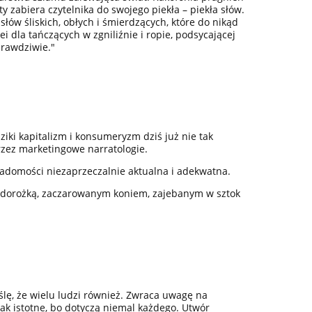
ty zabiera czytelnika do swojego piekła – piekła słów.
łów śliskich, obłych i śmierdzących, które do nikąd
 dla tańczących w zgniliźnie i ropie, podsycającej
prawdziwie."
iki kapitalizm i konsumeryzm dziś już nie tak
rzez marketingowe narratologie.
adomości niezaprzeczalnie aktualna i adekwatna.
ą dorożką, zaczarowanym koniem, zajebanym w sztok
yślę, że wielu ludzi również. Zwraca uwagę na
ak istotne, bo dotyczą niemal każdego. Utwór