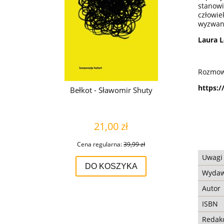
stanowi
człowie
wyzwan
Laura 
Rozmowa
https:
Bełkot - Sławomir Shuty
21,00 zł
Cena regularna:
39,99 zł
Uwagi
DO KOSZYKA
Wydaw
Autor
ISBN
Redak