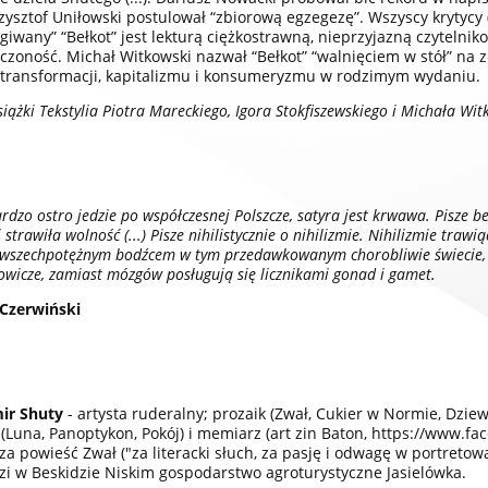
rzysztof Uniłowski postulował “zbiorową egzegezę”. Wszyscy krytycy 
giwany” “Bełkot” jest lekturą ciężkostrawną, nieprzyjazną czytelnik
czoność. Michał Witkowski nazwał “Bełkot” “walnięciem w stół” na z
 transformacji, kapitalizmu i konsumeryzmu w rodzimym wydaniu.
odernistki o kinie
siążki Tekstylia Piotra Mareckiego, Igora Stokfiszewskiego i Michała Wi
39,00 zł
rdzo ostro jedzie po współczesnej Polszcze, satyra jest krwawa. Pisze b
DO KOSZYKA
i strawiła wolność (...) Pisze nihilistycznie o nihilizmie. Nihilizmie tra
t wszechpotężnym bodźcem w tym przedawkowanym chorobliwie świecie,
owicze, zamiast mózgów posługują się licznikami gonad i gamet.
Czerwiński
ir Shuty
- artysta ruderalny; prozaik (Zwał, Cukier w Normie, Dziew
 (Luna, Panoptykon, Pokój) i memiarz (art zin Baton,
https://www.fa
 za powieść Zwał ("za literacki słuch, za pasję i odwagę w portretow
i w Beskidzie Niskim gospodarstwo agroturystyczne Jasielówka.