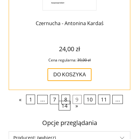
Czernucha - Antonina Kardaś
24,00 zł
Cena regularna:
39,00 zł
DO KOSZYKA
«
1
...
7
8
9
10
11
...
14
»
Opcje przeglądania
Producent: (wybierz)